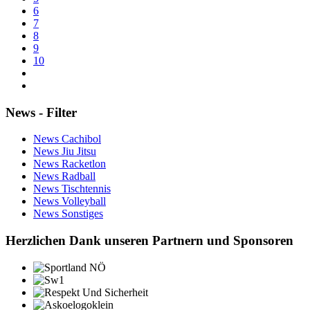
6
7
8
9
10
News - Filter
News Cachibol
News Jiu Jitsu
News Racketlon
News Radball
News Tischtennis
News Volleyball
News Sonstiges
Herzlichen Dank unseren Partnern und Sponsoren