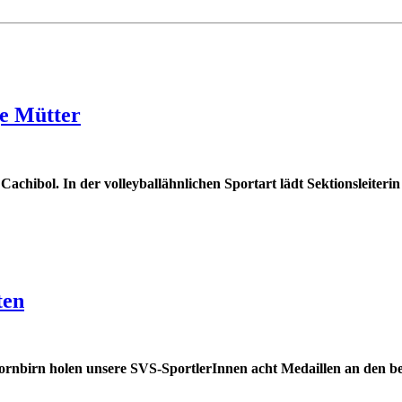
ge Mütter
chibol. In der volleyballähnlichen Sportart lädt Sektionsleiteri
ten
Dornbirn holen unsere SVS-SportlerInnen acht Medaillen an den b