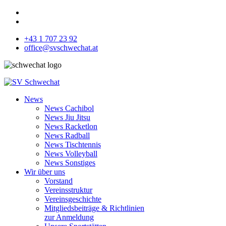
+43 1 707 23 92
office@svschwechat.at
News
News Cachibol
News Jiu Jitsu
News Racketlon
News Radball
News Tischtennis
News Volleyball
News Sonstiges
Wir über uns
Vorstand
Vereinsstruktur
Vereinsgeschichte
Mitgliedsbeiträge & Richtlinien
zur Anmeldung