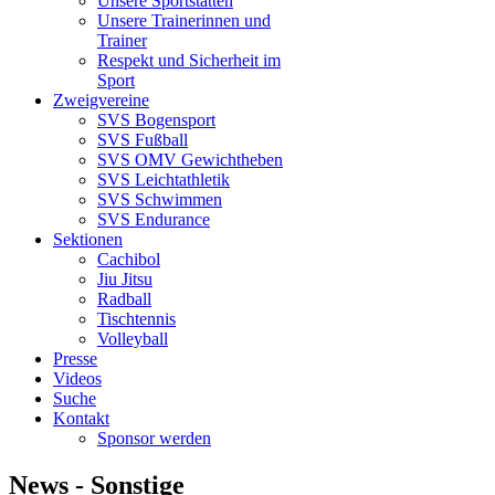
Unsere Sportstätten
Unsere Trainerinnen und
Trainer
Respekt und Sicherheit im
Sport
Zweigvereine
SVS Bogensport
SVS Fußball
SVS OMV Gewichtheben
SVS Leichtathletik
SVS Schwimmen
SVS Endurance
Sektionen
Cachibol
Jiu Jitsu
Radball
Tischtennis
Volleyball
Presse
Videos
Suche
Kontakt
Sponsor werden
News - Sonstige