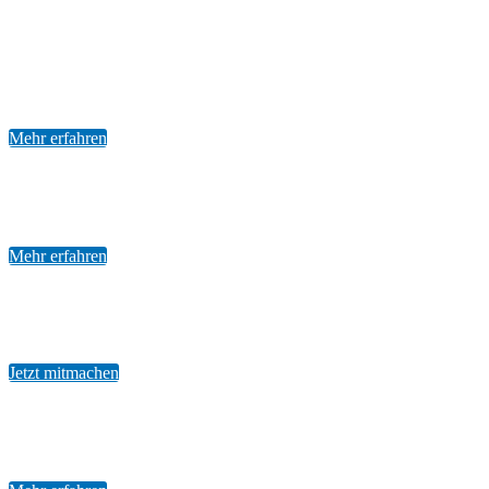
Cachibol
ungewöhnlich und spannend.
Mehr erfahren
Leichtathletik
Schwechat immer vorne dabei.
Mehr erfahren
Fussball
110 Jahre SV Schwechat.
Jetzt mitmachen
Tischtennis
vom Hobbysport zur Spitzenklasse.