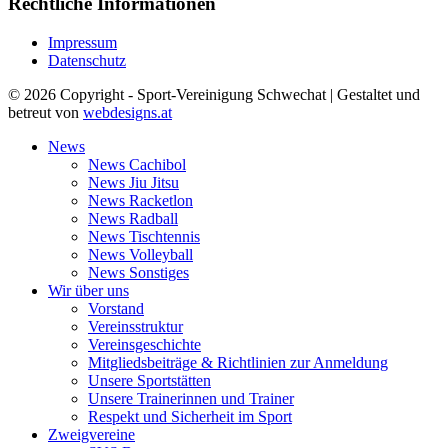
Rechtliche Informationen
Impressum
Datenschutz
© 2026 Copyright - Sport-Vereinigung Schwechat | Gestaltet und
betreut von
webdesigns.at
News
News Cachibol
News Jiu Jitsu
News Racketlon
News Radball
News Tischtennis
News Volleyball
News Sonstiges
Wir über uns
Vorstand
Vereinsstruktur
Vereinsgeschichte
Mitgliedsbeiträge & Richtlinien zur Anmeldung
Unsere Sportstätten
Unsere Trainerinnen und Trainer
Respekt und Sicherheit im Sport
Zweigvereine