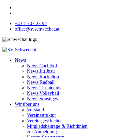
+43 1 707 23 92
office@svschwechat.at
News
News Cachibol
News Jiu Jitsu
News Racketlon
News Radball
News Tischtennis
News Volleyball
News Sonstiges
Wir über uns
Vorstand
Vereinsstruktur
Vereinsgeschichte
Mitgliedsbeiträge & Richtlinien
zur Anmeldung