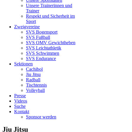
Unsere Sportstätten
Unsere Trainerinnen und
Trainer
Respekt und Sicherheit im
Sport
Zweigvereine
SVS Bogensport
SVS Fußball
SVS OMV Gewichtheben
SVS Leichtathletik
SVS Schwimmen
SVS Endurance
Sektionen
Cachibol
Jiu Jitsu
Radball
Tischtennis
Volleyball
Presse
Videos
Suche
Kontakt
Sponsor werden
Jiu Jitsu