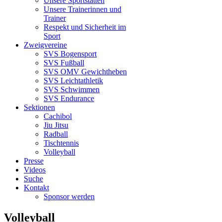
Unsere Sportstätten
Unsere Trainerinnen und
Trainer
Respekt und Sicherheit im
Sport
Zweigvereine
SVS Bogensport
SVS Fußball
SVS OMV Gewichtheben
SVS Leichtathletik
SVS Schwimmen
SVS Endurance
Sektionen
Cachibol
Jiu Jitsu
Radball
Tischtennis
Volleyball
Presse
Videos
Suche
Kontakt
Sponsor werden
Volleyball