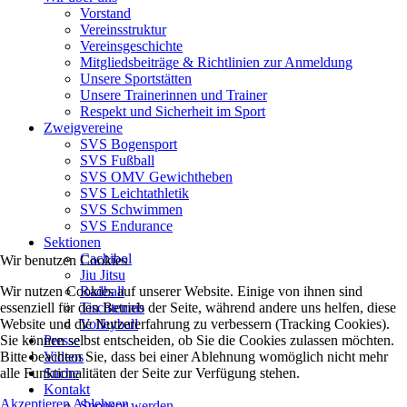
Vorstand
Vereinsstruktur
Vereinsgeschichte
Mitgliedsbeiträge & Richtlinien zur Anmeldung
Unsere Sportstätten
Unsere Trainerinnen und Trainer
Respekt und Sicherheit im Sport
Zweigvereine
SVS Bogensport
SVS Fußball
SVS OMV Gewichtheben
SVS Leichtathletik
SVS Schwimmen
SVS Endurance
Sektionen
Cachibol
Wir benutzen Cookies
Jiu Jitsu
Wir nutzen Cookies auf unserer Website. Einige von ihnen sind
Radball
essenziell für den Betrieb der Seite, während andere uns helfen, diese
Tischtennis
Website und die Nutzererfahrung zu verbessern (Tracking Cookies).
Volleyball
Sie können selbst entscheiden, ob Sie die Cookies zulassen möchten.
Presse
Bitte beachten Sie, dass bei einer Ablehnung womöglich nicht mehr
Videos
alle Funktionalitäten der Seite zur Verfügung stehen.
Suche
Kontakt
Akzeptieren
Ablehnen
Sponsor werden