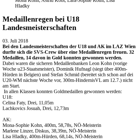
Mona Kohn, Astrid Köbl, Lara-Sophie Röthl, Lisa
Hladky
Medaillenregen bei U18
Landesmeisterschaften
03. Juli 2018
Bei den Landesmeisterschaften der U18 und AK im LAZ Wien
durfte sich die SVS-Crew über eine Medaillenregen freuen. 32
Medaillen, 14 davon in Gold konnten gewonnen werden.
Dabei waren die sicheren Medaillenbanken Leon Kohn (vorige
Woche u23-Staatsmeister), Dominik Hufnagl (siegt über 400m-
Hürden in Belgien) und Stefan Schmid (bereitet sich schon auf dei
U20-WM nächste Woche vor, 300m-HindernisVL am 12.7.) nicht
am Start.
In allen Klassen konnten Goldmedaillen gewonnen werden:
U18:
Celina Faty, Drei, 11,05m
Lachkovics Josuah, Drei, 12,73m
AK:
Mona-Sophie Kohn, 400m, 58,78s, NÖ-Meisterin
Marlene Linzer, Diskus, 38,39m, NÖ-Meisterin
Lisa Hladky, 400m-Hürden, 68,14s, NÖ-Meisterin