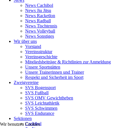
News
News Cachibol
News Jiu Jitsu
News Racketlon
News Radball
News Tischtennis
News Volleyball
News Sonstiges
Wir über uns
Vorstand
Vereinsstruktur
Vereinsgeschichte
Mitgliedsbeiträge & Richtlinien zur Anmeldung
Unsere Sportstätten
Unsere Trainerinnen und Trainer
Respekt und Sicherheit im Sport
Zweigvereine
SVS Bogensport
SVS Fußball
SVS OMV Gewichtheben
SVS Leichtathletik
SVS Schwimmen
SVS Endurance
Sektionen
Cachibol
Wir benutzen Cookies