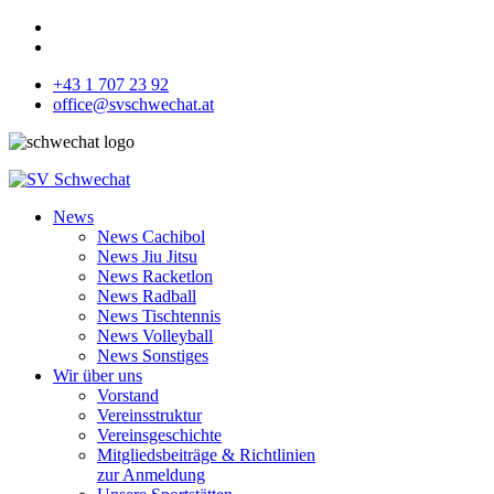
+43 1 707 23 92
office@svschwechat.at
News
News Cachibol
News Jiu Jitsu
News Racketlon
News Radball
News Tischtennis
News Volleyball
News Sonstiges
Wir über uns
Vorstand
Vereinsstruktur
Vereinsgeschichte
Mitgliedsbeiträge & Richtlinien
zur Anmeldung