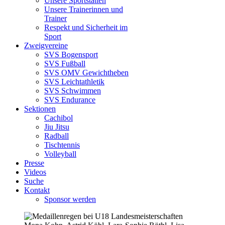
Unsere Sportstätten
Unsere Trainerinnen und
Trainer
Respekt und Sicherheit im
Sport
Zweigvereine
SVS Bogensport
SVS Fußball
SVS OMV Gewichtheben
SVS Leichtathletik
SVS Schwimmen
SVS Endurance
Sektionen
Cachibol
Jiu Jitsu
Radball
Tischtennis
Volleyball
Presse
Videos
Suche
Kontakt
Sponsor werden