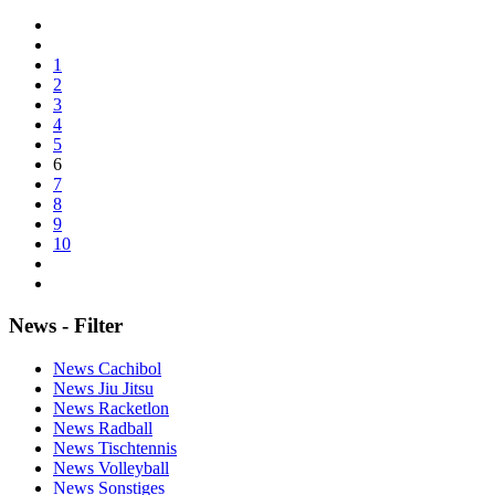
1
2
3
4
5
6
7
8
9
10
News - Filter
News Cachibol
News Jiu Jitsu
News Racketlon
News Radball
News Tischtennis
News Volleyball
News Sonstiges