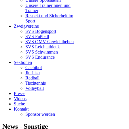
Unsere Sportstätten
Unsere Trainerinnen und
Trainer
Respekt und Sicherheit im
Sport
Zweigvereine
SVS Bogensport
SVS Fußball
SVS OMV Gewichtheben
SVS Leichtathletik
SVS Schwimmen
SVS Endurance
Sektionen
Cachibol
Jiu Jitsu
Radball
Tischtennis
Volleyball
Presse
Videos
Suche
Kontakt
Sponsor werden
News - Sonstige