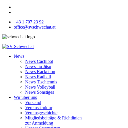
+43 1 707 23 92
office@svschwechat.at
News
News Cachibol
News Jiu Jitsu
News Racketlon
News Radball
News Tischtennis
News Volleyball
News Sonstiges
Wir über uns
Vorstand
Vereinsstruktur
Vereinsgeschichte
Mitgliedsbeiträge & Richtlinien
zur Anmeldung