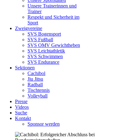
Unsere Sportstätten
Unsere Trainerinnen und
Trainer
Respekt und Sicherheit im
Sport
Zweigvereine
SVS Bogensport
SVS Fußball
SVS OMV Gewichtheben
SVS Leichtathletik
SVS Schwimmen
SVS Endurance
Sektionen
Cachibol
Jiu Jitsu
Radball
Tischtennis
Volleyball
Presse
Videos
Suche
Kontakt
Sponsor werden