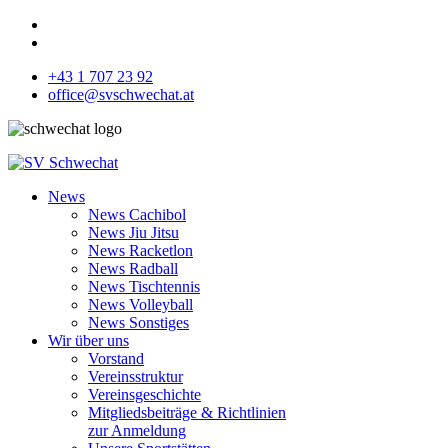
+43 1 707 23 92
office@svschwechat.at
News
News Cachibol
News Jiu Jitsu
News Racketlon
News Radball
News Tischtennis
News Volleyball
News Sonstiges
Wir über uns
Vorstand
Vereinsstruktur
Vereinsgeschichte
Mitgliedsbeiträge & Richtlinien
zur Anmeldung