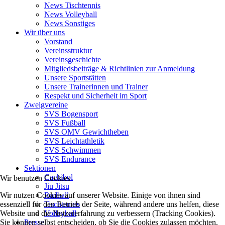
News Tischtennis
News Volleyball
News Sonstiges
Wir über uns
Vorstand
Vereinsstruktur
Vereinsgeschichte
Mitgliedsbeiträge & Richtlinien zur Anmeldung
Unsere Sportstätten
Unsere Trainerinnen und Trainer
Respekt und Sicherheit im Sport
Zweigvereine
SVS Bogensport
SVS Fußball
SVS OMV Gewichtheben
SVS Leichtathletik
SVS Schwimmen
SVS Endurance
Sektionen
Cachibol
Wir benutzen Cookies
Jiu Jitsu
Wir nutzen Cookies auf unserer Website. Einige von ihnen sind
Radball
essenziell für den Betrieb der Seite, während andere uns helfen, diese
Tischtennis
Website und die Nutzererfahrung zu verbessern (Tracking Cookies).
Volleyball
Sie können selbst entscheiden, ob Sie die Cookies zulassen möchten.
Presse