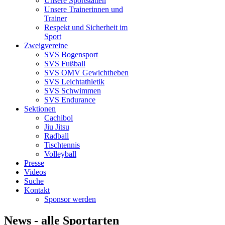
Unsere Sportstätten
Unsere Trainerinnen und
Trainer
Respekt und Sicherheit im
Sport
Zweigvereine
SVS Bogensport
SVS Fußball
SVS OMV Gewichtheben
SVS Leichtathletik
SVS Schwimmen
SVS Endurance
Sektionen
Cachibol
Jiu Jitsu
Radball
Tischtennis
Volleyball
Presse
Videos
Suche
Kontakt
Sponsor werden
News - alle Sportarten