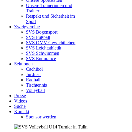
Unsere Sportstätten
Unsere Trainerinnen und
Trainer
Respekt und Sicherheit im
Sport
Zweigvereine
SVS Bogensport
SVS Fußball
SVS OMV Gewichtheben
SVS Leichtathletik
SVS Schwimmen
SVS Endurance
Sektionen
Cachibol
Jiu Jitsu
Radball
Tischtennis
Volleyball
Presse
Videos
Suche
Kontakt
Sponsor werden