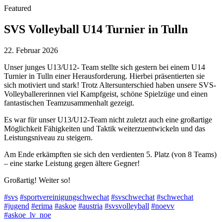
Featured
SVS Volleyball U14 Turnier in Tulln
22. Februar 2026
Unser junges U13/U12- Team stellte sich gestern bei einem U14
Turnier in Tulln einer Herausforderung. Hierbei präsentierten sie
sich motiviert und stark! Trotz Altersunterschied haben unsere SVS-
Volleyballererinnen viel Kampfgeist, schöne Spielzüge und einen
fantastischen Teamzusammenhalt gezeigt.
Es war für unser U13/U12-Team nicht zuletzt auch eine großartige
Möglichkeit Fähigkeiten und Taktik weiterzuentwickeln und das
Leistungsniveau zu steigern.
Am Ende erkämpften sie sich den verdienten 5. Platz (von 8 Teams)
– eine starke Leistung gegen ältere Gegner!
Großartig! Weiter so!
#svs
#sportvereinigungschwechat
#svschwechat
#schwechat
#jugend
#erima
#askoe
#austria
#svsvolleyball
#noevv
#askoe_lv_noe