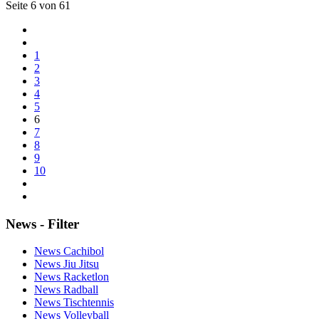
Seite 6 von 61
1
2
3
4
5
6
7
8
9
10
News - Filter
News Cachibol
News Jiu Jitsu
News Racketlon
News Radball
News Tischtennis
News Volleyball