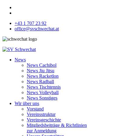
+43 1 707 23 92
office@svschwechat.at
News
News Cachibol
News Jiu Jitsu
News Racketlon
News Radball
News Tischtennis
News Volleyball
News Sonstiges
Wir über uns
Vorstand
Vereinsstruktur
Vereinsgeschichte
Mitgliedsbeiträge & Richtlinien
zur Anmeldung