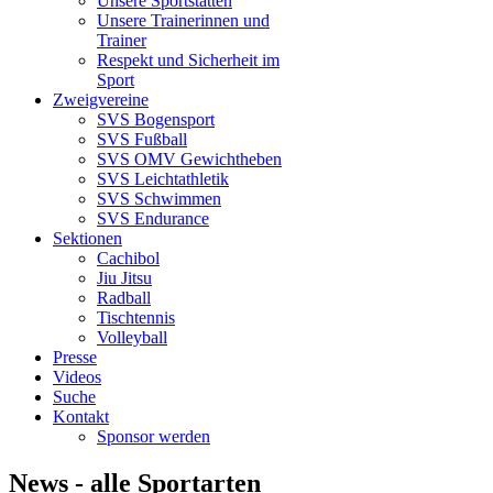
Unsere Sportstätten
Unsere Trainerinnen und
Trainer
Respekt und Sicherheit im
Sport
Zweigvereine
SVS Bogensport
SVS Fußball
SVS OMV Gewichtheben
SVS Leichtathletik
SVS Schwimmen
SVS Endurance
Sektionen
Cachibol
Jiu Jitsu
Radball
Tischtennis
Volleyball
Presse
Videos
Suche
Kontakt
Sponsor werden
News - alle Sportarten