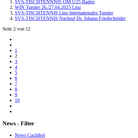
SVS-TISCHTENNNIS ÖM U25 Baden
WIN Turnier 26./27.04.2025 Linz
SVS-TISCHTENNIS Linz Internationales Turnier
SVS-TISCHTENNIS Nachruf Dr. Johann Friedschröder
Seite 2 von 12
1
2
3
4
5
6
7
8
9
10
News - Filter
News Cachibol