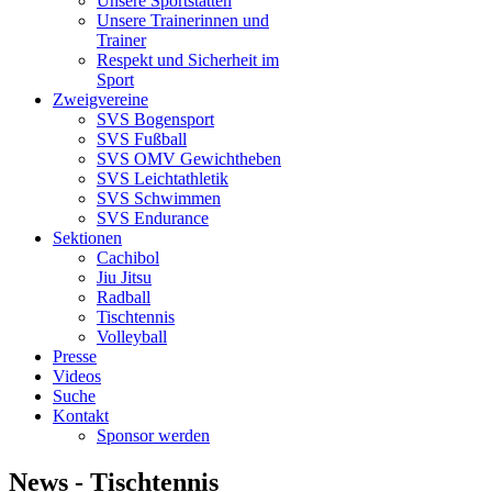
Unsere Sportstätten
Unsere Trainerinnen und
Trainer
Respekt und Sicherheit im
Sport
Zweigvereine
SVS Bogensport
SVS Fußball
SVS OMV Gewichtheben
SVS Leichtathletik
SVS Schwimmen
SVS Endurance
Sektionen
Cachibol
Jiu Jitsu
Radball
Tischtennis
Volleyball
Presse
Videos
Suche
Kontakt
Sponsor werden
News - Tischtennis