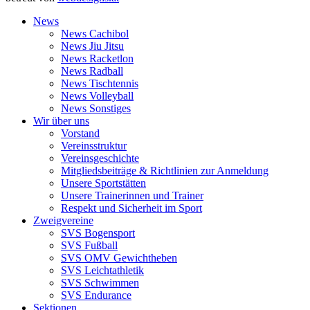
News
News Cachibol
News Jiu Jitsu
News Racketlon
News Radball
News Tischtennis
News Volleyball
News Sonstiges
Wir über uns
Vorstand
Vereinsstruktur
Vereinsgeschichte
Mitgliedsbeiträge & Richtlinien zur Anmeldung
Unsere Sportstätten
Unsere Trainerinnen und Trainer
Respekt und Sicherheit im Sport
Zweigvereine
SVS Bogensport
SVS Fußball
SVS OMV Gewichtheben
SVS Leichtathletik
SVS Schwimmen
SVS Endurance
Sektionen