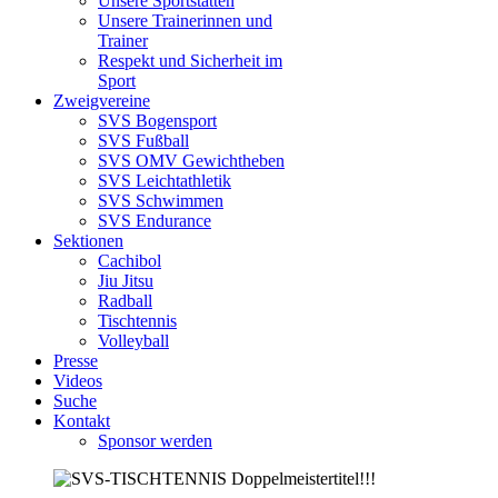
Unsere Sportstätten
Unsere Trainerinnen und
Trainer
Respekt und Sicherheit im
Sport
Zweigvereine
SVS Bogensport
SVS Fußball
SVS OMV Gewichtheben
SVS Leichtathletik
SVS Schwimmen
SVS Endurance
Sektionen
Cachibol
Jiu Jitsu
Radball
Tischtennis
Volleyball
Presse
Videos
Suche
Kontakt
Sponsor werden