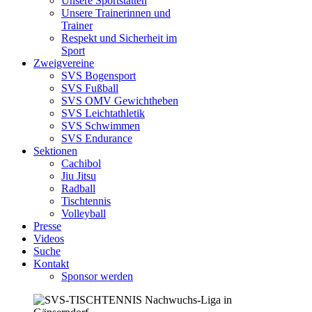
Unsere Sportstätten
Unsere Trainerinnen und
Trainer
Respekt und Sicherheit im
Sport
Zweigvereine
SVS Bogensport
SVS Fußball
SVS OMV Gewichtheben
SVS Leichtathletik
SVS Schwimmen
SVS Endurance
Sektionen
Cachibol
Jiu Jitsu
Radball
Tischtennis
Volleyball
Presse
Videos
Suche
Kontakt
Sponsor werden