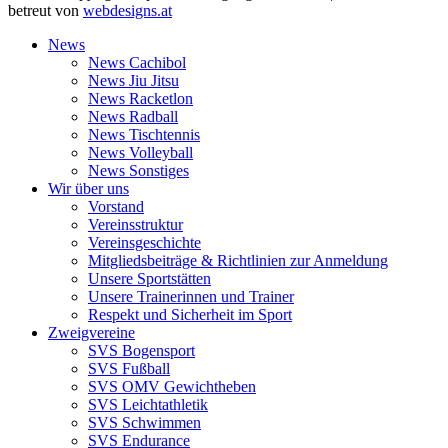
betreut von
webdesigns.at
News
News Cachibol
News Jiu Jitsu
News Racketlon
News Radball
News Tischtennis
News Volleyball
News Sonstiges
Wir über uns
Vorstand
Vereinsstruktur
Vereinsgeschichte
Mitgliedsbeiträge & Richtlinien zur Anmeldung
Unsere Sportstätten
Unsere Trainerinnen und Trainer
Respekt und Sicherheit im Sport
Zweigvereine
SVS Bogensport
SVS Fußball
SVS OMV Gewichtheben
SVS Leichtathletik
SVS Schwimmen
SVS Endurance