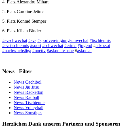
4. Platz Alexandru Mihart
5. Platz Caroline Jettmar
5. Platz Konrad Stemper
6. Platz Kilian Binder
#svschwechat
#svs
#sportvereinigungschwechat
#tischtennis
#svstischtennis
#sport
#schwechat
#erima
#jugend
#
askoe.at
#nachwuchsliga
#noettv
#askoe_lv_noe
#
askoe.at
News - Filter
News Cachibol
News Jiu Jitsu
News Racketlon
News Radball
News Tischtennis
News Volleyball
News Sonstiges
Herzlichen Dank unseren Partnern und Sponsoren