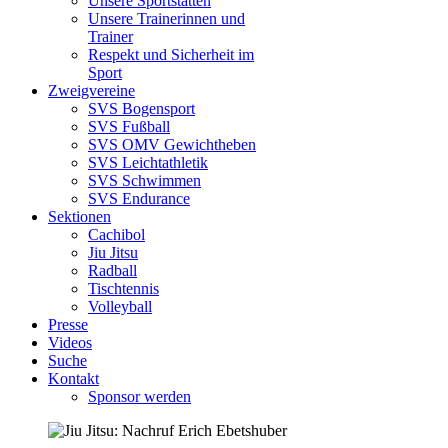
Unsere Sportstätten
Unsere Trainerinnen und
Trainer
Respekt und Sicherheit im
Sport
Zweigvereine
SVS Bogensport
SVS Fußball
SVS OMV Gewichtheben
SVS Leichtathletik
SVS Schwimmen
SVS Endurance
Sektionen
Cachibol
Jiu Jitsu
Radball
Tischtennis
Volleyball
Presse
Videos
Suche
Kontakt
Sponsor werden