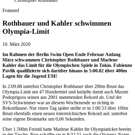
Christopher Rothbauer
Featured
Rothbauer und Kahler schwimmen
Olympia-Limit
10. März 2020
Im Rahmen der Berlin Swim Open Ende Februar Anfang
März schwammen Christopher Rothbauer und Marlene
Kahler das Limit für die Olympischen Spiele in Tokio. Fabienne
Pavlik qualifizierte sich darüber hinaus in 5:00.02 über 400m
Lagen für die Jugend EM!
In 2:09.88 unterbot Christopher Rothbauer über 200m Brust das
Olympia-Limit um 47 Hundertstel und knöpfte damit auch Maxim
Podoprigora seinen aus 2001 stammenden Rekord ab. Und der
SVS-Schwimmer war an diesem Wochenende so richtig in
Rekordlaune. Nur einen Tag später stellte er in 1:00.53 über 100m
Brust ebenfalls einen neuen österreichischen Rekord auf, unterbot
seine eigene Bestmarke um 0,06 Sekunden.
Über 1.500m Freistil hatte Marlene Kahler ihr Olympiaticket bereits
in der Tasche. Nun schaffte sie in 8:32.51 auch die Olympia-Norm