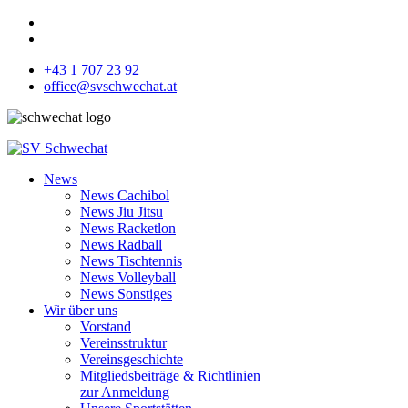
+43 1 707 23 92
office@svschwechat.at
News
News Cachibol
News Jiu Jitsu
News Racketlon
News Radball
News Tischtennis
News Volleyball
News Sonstiges
Wir über uns
Vorstand
Vereinsstruktur
Vereinsgeschichte
Mitgliedsbeiträge & Richtlinien
zur Anmeldung