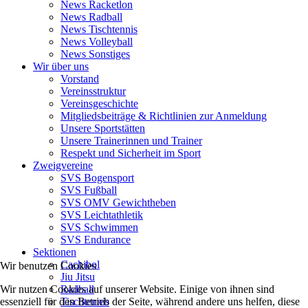
News Racketlon
News Radball
News Tischtennis
News Volleyball
News Sonstiges
Wir über uns
Vorstand
Vereinsstruktur
Vereinsgeschichte
Mitgliedsbeiträge & Richtlinien zur Anmeldung
Unsere Sportstätten
Unsere Trainerinnen und Trainer
Respekt und Sicherheit im Sport
Zweigvereine
SVS Bogensport
SVS Fußball
SVS OMV Gewichtheben
SVS Leichtathletik
SVS Schwimmen
SVS Endurance
Sektionen
Cachibol
Wir benutzen Cookies
Jiu Jitsu
Wir nutzen Cookies auf unserer Website. Einige von ihnen sind
Radball
essenziell für den Betrieb der Seite, während andere uns helfen, diese
Tischtennis