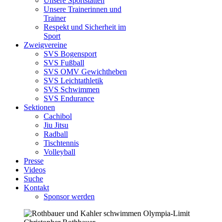
Unsere Sportstätten
Unsere Trainerinnen und
Trainer
Respekt und Sicherheit im
Sport
Zweigvereine
SVS Bogensport
SVS Fußball
SVS OMV Gewichtheben
SVS Leichtathletik
SVS Schwimmen
SVS Endurance
Sektionen
Cachibol
Jiu Jitsu
Radball
Tischtennis
Volleyball
Presse
Videos
Suche
Kontakt
Sponsor werden