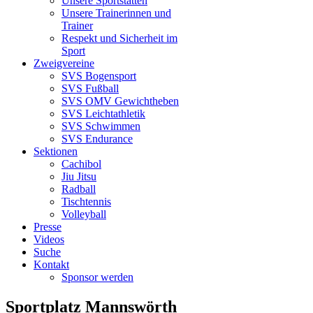
Unsere Sportstätten
Unsere Trainerinnen und
Trainer
Respekt und Sicherheit im
Sport
Zweigvereine
SVS Bogensport
SVS Fußball
SVS OMV Gewichtheben
SVS Leichtathletik
SVS Schwimmen
SVS Endurance
Sektionen
Cachibol
Jiu Jitsu
Radball
Tischtennis
Volleyball
Presse
Videos
Suche
Kontakt
Sponsor werden
Sportplatz Mannswörth