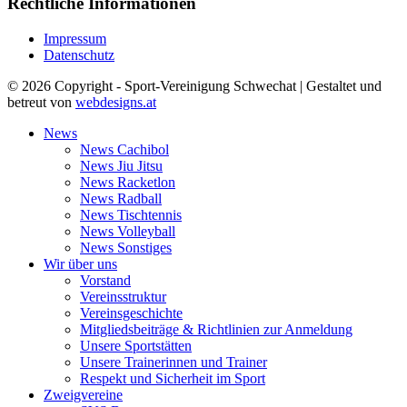
Rechtliche Informationen
Impressum
Datenschutz
© 2026 Copyright - Sport-Vereinigung Schwechat | Gestaltet und
betreut von
webdesigns.at
News
News Cachibol
News Jiu Jitsu
News Racketlon
News Radball
News Tischtennis
News Volleyball
News Sonstiges
Wir über uns
Vorstand
Vereinsstruktur
Vereinsgeschichte
Mitgliedsbeiträge & Richtlinien zur Anmeldung
Unsere Sportstätten
Unsere Trainerinnen und Trainer
Respekt und Sicherheit im Sport
Zweigvereine