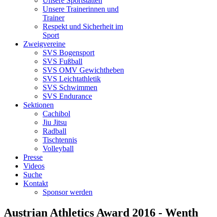
Unsere Sportstätten
Unsere Trainerinnen und
Trainer
Respekt und Sicherheit im
Sport
Zweigvereine
SVS Bogensport
SVS Fußball
SVS OMV Gewichtheben
SVS Leichtathletik
SVS Schwimmen
SVS Endurance
Sektionen
Cachibol
Jiu Jitsu
Radball
Tischtennis
Volleyball
Presse
Videos
Suche
Kontakt
Sponsor werden
Austrian Athletics Award 2016 - Wenth