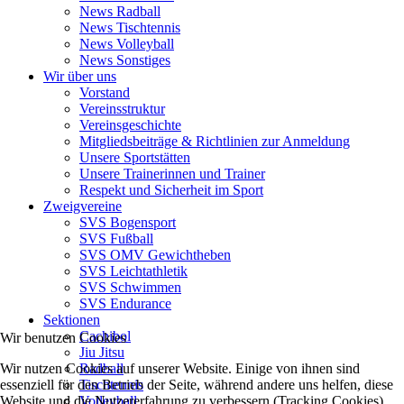
News Radball
News Tischtennis
News Volleyball
News Sonstiges
Wir über uns
Vorstand
Vereinsstruktur
Vereinsgeschichte
Mitgliedsbeiträge & Richtlinien zur Anmeldung
Unsere Sportstätten
Unsere Trainerinnen und Trainer
Respekt und Sicherheit im Sport
Zweigvereine
SVS Bogensport
SVS Fußball
SVS OMV Gewichtheben
SVS Leichtathletik
SVS Schwimmen
SVS Endurance
Sektionen
Cachibol
Wir benutzen Cookies
Jiu Jitsu
Wir nutzen Cookies auf unserer Website. Einige von ihnen sind
Radball
essenziell für den Betrieb der Seite, während andere uns helfen, diese
Tischtennis
Website und die Nutzererfahrung zu verbessern (Tracking Cookies).
Volleyball