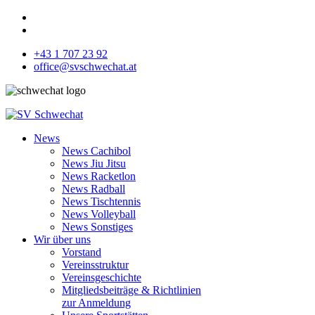
+43 1 707 23 92
office@svschwechat.at
News
News Cachibol
News Jiu Jitsu
News Racketlon
News Radball
News Tischtennis
News Volleyball
News Sonstiges
Wir über uns
Vorstand
Vereinsstruktur
Vereinsgeschichte
Mitgliedsbeiträge & Richtlinien
zur Anmeldung