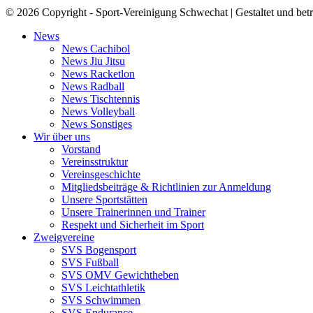
© 2026 Copyright - Sport-Vereinigung Schwechat | Gestaltet und bet
News
News Cachibol
News Jiu Jitsu
News Racketlon
News Radball
News Tischtennis
News Volleyball
News Sonstiges
Wir über uns
Vorstand
Vereinsstruktur
Vereinsgeschichte
Mitgliedsbeiträge & Richtlinien zur Anmeldung
Unsere Sportstätten
Unsere Trainerinnen und Trainer
Respekt und Sicherheit im Sport
Zweigvereine
SVS Bogensport
SVS Fußball
SVS OMV Gewichtheben
SVS Leichtathletik
SVS Schwimmen
SVS Endurance