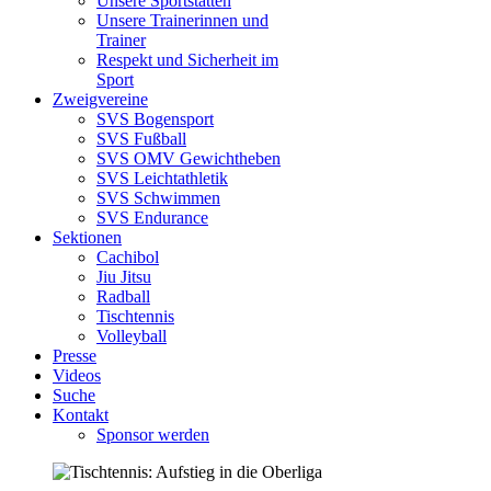
Unsere Sportstätten
Unsere Trainerinnen und
Trainer
Respekt und Sicherheit im
Sport
Zweigvereine
SVS Bogensport
SVS Fußball
SVS OMV Gewichtheben
SVS Leichtathletik
SVS Schwimmen
SVS Endurance
Sektionen
Cachibol
Jiu Jitsu
Radball
Tischtennis
Volleyball
Presse
Videos
Suche
Kontakt
Sponsor werden