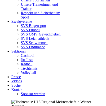
Unsere Sportstätten
Unsere Trainerinnen und
Trainer
Respekt und Sicherheit im
Sport
Zweigvereine
SVS Bogensport
SVS Fußball
SVS OMV Gewichtheben
SVS Leichtathletik
SVS Schwimmen
SVS Endurance
Sektionen
Cachibol
Jiu Jitsu
Radball
Tischtennis
Volleyball
Presse
Videos
Suche
Kontakt
Sponsor werden