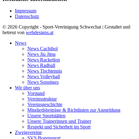
Impressum
Datenschutz
© 2026 Copyright - Sport-Vereinigung Schwechat | Gestaltet und
betreut von
webdesigns.at
News
News Cachibol
News Jiu Jitsu
News Racketlon
News Radball
News Tischtennis
News Volleyball
News Sonstiges
Wir über uns
Vorstand
Vereinsstruktur
Vereinsgeschichte
Mitgliedsbeiträge & Richtlinien zur Anmeldung
Unsere Sportstätten
Unsere Trainerinnen und Trainer
Respekt und Sicherheit im Sport
Zweigvereine
SVS Bogensport