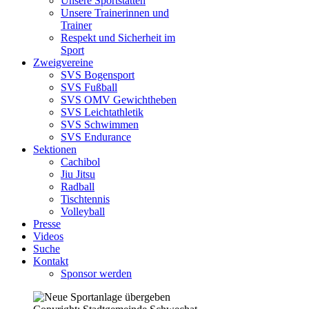
Unsere Sportstätten
Unsere Trainerinnen und
Trainer
Respekt und Sicherheit im
Sport
Zweigvereine
SVS Bogensport
SVS Fußball
SVS OMV Gewichtheben
SVS Leichtathletik
SVS Schwimmen
SVS Endurance
Sektionen
Cachibol
Jiu Jitsu
Radball
Tischtennis
Volleyball
Presse
Videos
Suche
Kontakt
Sponsor werden