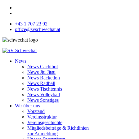
+43 1 707 23 92
office@svschwechat.at
News
News Cachibol
News Jiu Jitsu
News Racketlon
News Radball
News Tischtennis
News Volleyball
News Sonstiges
Wir über uns
Vorstand
Vereinsstruktur
Vereinsgeschichte
Mitgliedsbeiträge & Richtlinien
zur Anmeldung