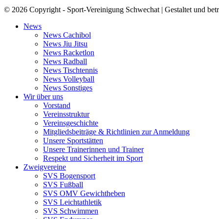
© 2026 Copyright - Sport-Vereinigung Schwechat | Gestaltet und bet
News
News Cachibol
News Jiu Jitsu
News Racketlon
News Radball
News Tischtennis
News Volleyball
News Sonstiges
Wir über uns
Vorstand
Vereinsstruktur
Vereinsgeschichte
Mitgliedsbeiträge & Richtlinien zur Anmeldung
Unsere Sportstätten
Unsere Trainerinnen und Trainer
Respekt und Sicherheit im Sport
Zweigvereine
SVS Bogensport
SVS Fußball
SVS OMV Gewichtheben
SVS Leichtathletik
SVS Schwimmen