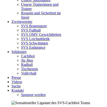
Unsere Sportstätten
Unsere Trainerinnen und
Trainer
Respekt und Sicherheit im
Sport
Zweigvereine
SVS Bogensport
SVS Fußball
SVS OMV Gewichtheben
SVS Leichtathletik
SVS Schwimmen
SVS Endurance
Sektionen
Cachibol
Jiu Jitsu
Radball
Tischtennis
Volleyball
Presse
Videos
Suche
Kontakt
Sponsor werden