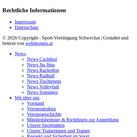
Rechtliche Informationen
Impressum
Datenschutz
© 2026 Copyright - Sport-Vereinigung Schwechat | Gestaltet und
betreut von
webdesigns.at
News
News Cachibol
News Jiu Jitsu
News Racketlon
News Radball
News Tischtennis
News Volleyball
News Sonstiges
Wir über uns
Vorstand
Vereinsstruktur
Vereinsgeschichte
Mitgliedsbeiträge & Richtlinien zur Anmeldung
Unsere Sportstätten
Unsere Trainerinnen und Trainer
Respekt und Sicherheit im Sport