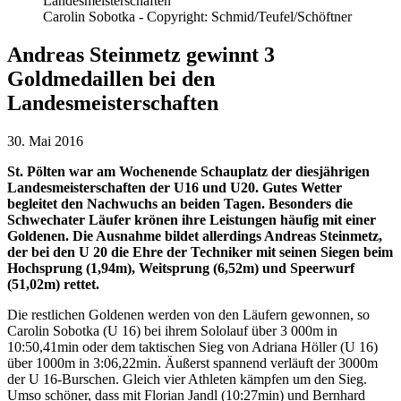
Carolin Sobotka - Copyright: Schmid/Teufel/Schöftner
Andreas Steinmetz gewinnt 3
Goldmedaillen bei den
Landesmeisterschaften
30. Mai 2016
St. Pölten war am Wochenende Schauplatz der diesjährigen
Landesmeisterschaften der U16 und U20. Gutes Wetter
begleitet den Nachwuchs an beiden Tagen. Besonders die
Schwechater Läufer krönen ihre Leistungen häufig mit einer
Goldenen. Die Ausnahme bildet allerdings Andreas Steinmetz,
der bei den U 20 die Ehre der Techniker mit seinen Siegen beim
Hochsprung (1,94m), Weitsprung (6,52m) und Speerwurf
(51,02m) rettet.
Die restlichen Goldenen werden von den Läufern gewonnen, so
Carolin Sobotka (U 16) bei ihrem Sololauf über 3 000m in
10:50,41min oder dem taktischen Sieg von Adriana Höller (U 16)
über 1000m in 3:06,22min. Äußerst spannend verläuft der 3000m
der U 16-Burschen. Gleich vier Athleten kämpfen um den Sieg.
Umso schöner, dass mit Florian Jandl (10:27min) und Bernhard