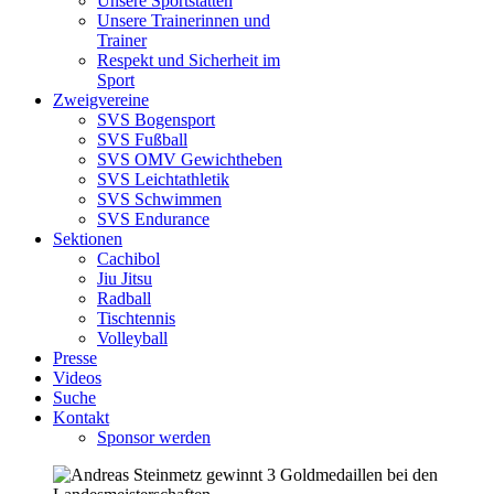
Unsere Sportstätten
Unsere Trainerinnen und
Trainer
Respekt und Sicherheit im
Sport
Zweigvereine
SVS Bogensport
SVS Fußball
SVS OMV Gewichtheben
SVS Leichtathletik
SVS Schwimmen
SVS Endurance
Sektionen
Cachibol
Jiu Jitsu
Radball
Tischtennis
Volleyball
Presse
Videos
Suche
Kontakt
Sponsor werden