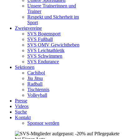
Unsere Sportstätten
Unsere Trainerinnen und
Trainer
Respekt und Sicherheit im
Sport
Zweigvereine
SVS Bogensport
SVS Fußball
SVS OMV Gewichtheben
SVS Leichtathletik
SVS Schwimmen
SVS Endurance
Sektionen
Cachibol
Jiu Jitsu
Radball
Tischtennis
Volleyball
Presse
Videos
Suche
Kontakt
Sponsor werden