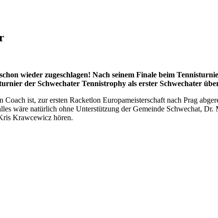
r
chon wieder zugeschlagen! Nach seinem Finale beim Tennisturnier 
turnier der Schwechater Tennistrophy als erster Schwechater übe
in Coach ist, zur ersten Racketlon Europameisterschaft nach Prag abge
s alles wäre natürlich ohne Unterstützung der Gemeinde Schwechat, Dr
 Kris Krawcewicz hören.