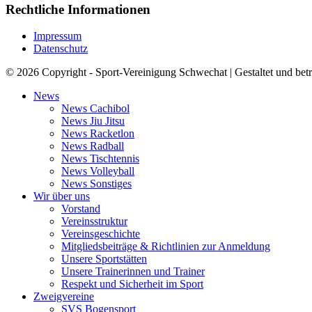
Rechtliche Informationen
Impressum
Datenschutz
© 2026 Copyright - Sport-Vereinigung Schwechat | Gestaltet und bet
News
News Cachibol
News Jiu Jitsu
News Racketlon
News Radball
News Tischtennis
News Volleyball
News Sonstiges
Wir über uns
Vorstand
Vereinsstruktur
Vereinsgeschichte
Mitgliedsbeiträge & Richtlinien zur Anmeldung
Unsere Sportstätten
Unsere Trainerinnen und Trainer
Respekt und Sicherheit im Sport
Zweigvereine
SVS Bogensport