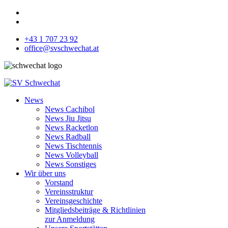
+43 1 707 23 92
office@svschwechat.at
News
News Cachibol
News Jiu Jitsu
News Racketlon
News Radball
News Tischtennis
News Volleyball
News Sonstiges
Wir über uns
Vorstand
Vereinsstruktur
Vereinsgeschichte
Mitgliedsbeiträge & Richtlinien
zur Anmeldung