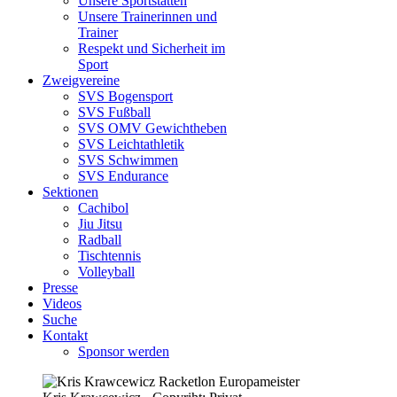
Unsere Sportstätten
Unsere Trainerinnen und
Trainer
Respekt und Sicherheit im
Sport
Zweigvereine
SVS Bogensport
SVS Fußball
SVS OMV Gewichtheben
SVS Leichtathletik
SVS Schwimmen
SVS Endurance
Sektionen
Cachibol
Jiu Jitsu
Radball
Tischtennis
Volleyball
Presse
Videos
Suche
Kontakt
Sponsor werden