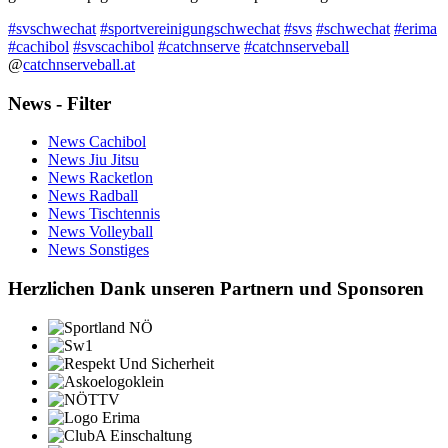
#svschwechat
#sportvereinigungschwechat
#svs
#schwechat
#erima
#cachibol
#svscachibol
#catchnserve
#catchnserveball
@
catchnserveball.at
News - Filter
News Cachibol
News Jiu Jitsu
News Racketlon
News Radball
News Tischtennis
News Volleyball
News Sonstiges
Herzlichen Dank unseren Partnern und Sponsoren