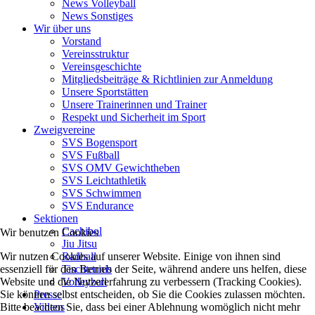
News Volleyball
News Sonstiges
Wir über uns
Vorstand
Vereinsstruktur
Vereinsgeschichte
Mitgliedsbeiträge & Richtlinien zur Anmeldung
Unsere Sportstätten
Unsere Trainerinnen und Trainer
Respekt und Sicherheit im Sport
Zweigvereine
SVS Bogensport
SVS Fußball
SVS OMV Gewichtheben
SVS Leichtathletik
SVS Schwimmen
SVS Endurance
Sektionen
Cachibol
Wir benutzen Cookies
Jiu Jitsu
Wir nutzen Cookies auf unserer Website. Einige von ihnen sind
Radball
essenziell für den Betrieb der Seite, während andere uns helfen, diese
Tischtennis
Website und die Nutzererfahrung zu verbessern (Tracking Cookies).
Volleyball
Sie können selbst entscheiden, ob Sie die Cookies zulassen möchten.
Presse
Bitte beachten Sie, dass bei einer Ablehnung womöglich nicht mehr
Videos