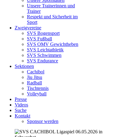
Unsere Sportstätten
Unsere Trainerinnen und
Trainer
Respekt und Sicherheit im
Sport
Zweigvereine
SVS Bogensport
SVS Fußball
SVS OMV Gewichtheben
SVS Leichtathletik
SVS Schwimmen
SVS Endurance
Sektionen
Cachibol
Jiu Jitsu
Radball
Tischtennis
Volleyball
Presse
Videos
Suche
Kontakt
Sponsor werden