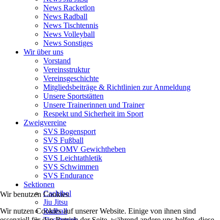
News Racketlon
News Radball
News Tischtennis
News Volleyball
News Sonstiges
Wir über uns
Vorstand
Vereinsstruktur
Vereinsgeschichte
Mitgliedsbeiträge & Richtlinien zur Anmeldung
Unsere Sportstätten
Unsere Trainerinnen und Trainer
Respekt und Sicherheit im Sport
Zweigvereine
SVS Bogensport
SVS Fußball
SVS OMV Gewichtheben
SVS Leichtathletik
SVS Schwimmen
SVS Endurance
Sektionen
Cachibol
Wir benutzen Cookies
Jiu Jitsu
Wir nutzen Cookies auf unserer Website. Einige von ihnen sind
Radball
essenziell für den Betrieb der Seite, während andere uns helfen, diese
Tischtennis