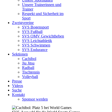
Unsere Sportstätten
Unsere Trainerinnen und
Trainer
Respekt und Sicherheit im
Sport
Zweigvereine
SVS Bogensport
SVS Fußball
SVS OMV Gewichtheben
SVS Leichtathletik
SVS Schwimmen
SVS Endurance
Sektionen
Cachibol
Jiu Jitsu
Radball
Tischtennis
Volleyball
Presse
Videos
Suche
Kontakt
Sponsor werden