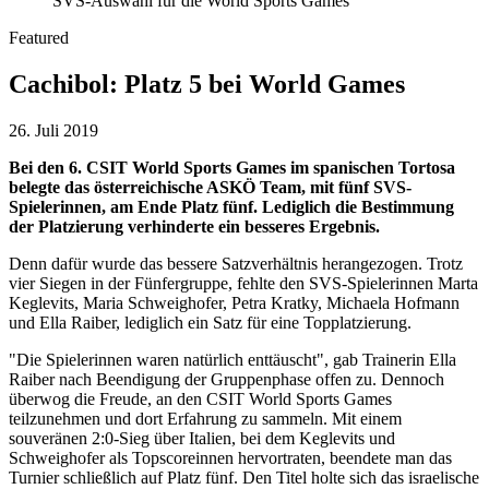
SVS-Auswahl für die World Sports Games
Featured
Cachibol: Platz 5 bei World Games
26. Juli 2019
Bei den 6. CSIT World Sports Games im spanischen Tortosa
belegte das österreichische ASKÖ Team, mit fünf SVS-
Spielerinnen, am Ende Platz fünf. Lediglich die Bestimmung
der Platzierung verhinderte ein besseres Ergebnis.
Denn dafür wurde das bessere Satzverhältnis herangezogen. Trotz
vier Siegen in der Fünfergruppe, fehlte den SVS-Spielerinnen Marta
Keglevits, Maria Schweighofer, Petra Kratky, Michaela Hofmann
und Ella Raiber, lediglich ein Satz für eine Topplatzierung.
"Die Spielerinnen waren natürlich enttäuscht", gab Trainerin Ella
Raiber nach Beendigung der Gruppenphase offen zu. Dennoch
überwog die Freude, an den CSIT World Sports Games
teilzunehmen und dort Erfahrung zu sammeln. Mit einem
souveränen 2:0-Sieg über Italien, bei dem Keglevits und
Schweighofer als Topscoreinnen hervortraten, beendete man das
Turnier schließlich auf Platz fünf. Den Titel holte sich das israelische